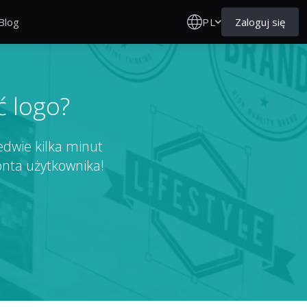
PL
Zaloguj się
Blog
ć logo?
edwie kilka minut
konta użytkownika!