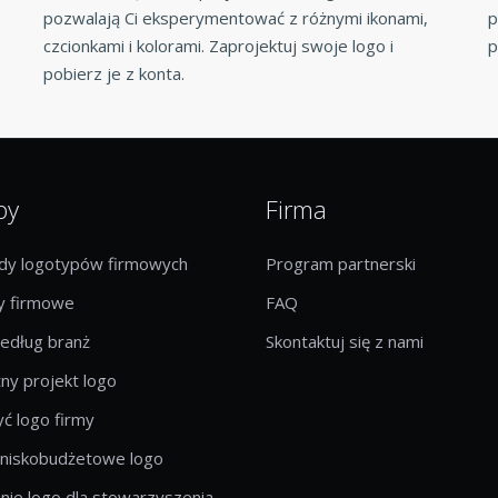
pozwalają Ci eksperymentować z różnymi ikonami,
p
czcionkami i kolorami. Zaprojektuj swoje logo i
p
pobierz je z konta.
by
Firma
ady logotypów firmowych
Program partnerski
 firmowe
FAQ
edług branż
Skontaktuj się z nami
ny projekt logo
ć logo firmy
 niskobudżetowe logo
ie logo dla stowarzyszenia