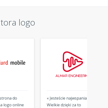
atora logo
« Jesteście najwspanialsi,
« Napr
e
Wielkie dzięki za to
projek