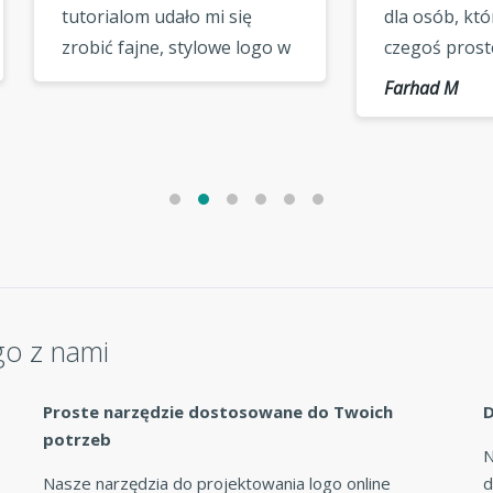
rialom udało mi się
dla osób, które szukają
ić fajne, stylowe logo w
czegoś prostego i
 minut. Dzięki za
kreatywnego, dziękuję za
Farhad M
tną obsługę logo, »
świetny serwis! »
go z nami
Proste narzędzie dostosowane do Twoich
D
potrzeb
N
e
Nasze narzędzia do projektowania logo online
d