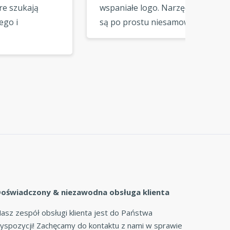
wspaniałe logo. Narzędzia
klientó
są po prostu niesamowite,
znalazł
zdecydowanie polecam tę
jakiś c
stronę dla ludzi, którzy
Plusem 
potrzebują szybkich logo »
projekt
razu d
oświadczony & niezawodna obsługa klienta
asz zespół obsługi klienta jest do Państwa
yspozycji! Zachęcamy do kontaktu z nami w sprawie