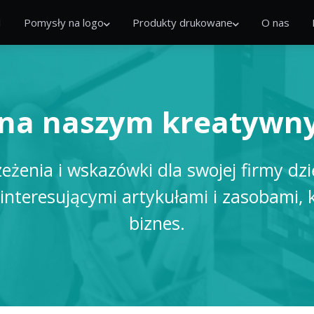
I
Pomysły na logo
Produkty drukowane
O nas
na naszym kreatywn
eżenia i wskazówki dla swojej firmy dz
 interesującymi artykułami i zasobami
biznes.