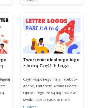
lness,
To nie przypadek! Twoja ikona
awet
aplikacji to cyfrowe uściski dłoni
o
między twoją marką a
potencjalnymi użytkownikami. Musi
cie,
być przyciągająca wzrok,
6
rozpoznawalna i po prostu
nieodparta! Stworzenie idealnej
ić
ikony aplikacji nie poleg...
ego
Tworzenie idealnego logo
ej
z literą Część 1: Loga
literowe od A do G
lęgnuj
Czym wspólnego mają Facebook,
kami
Adobe, Pinterest, Airbnb i Beats?
ocą
Oprócz tego, że są najlepsze w
swoich dziedzinach, te marki
gą
posiadają tylko litery jako logo
Więcej