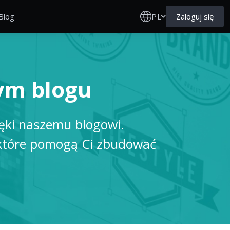
PL
Zaloguj się
Blog
ym blogu
ięki naszemu blogowi.
, które pomogą Ci zbudować