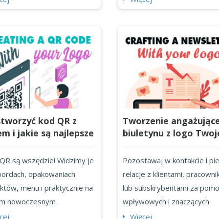
yślane, pięknie wykonane
produktów związanych z wel
krajobrazowe może być
artykułów spożywczych, a n
ziwym uderzeniem. To
programów telewizyjnych! T
 niż dekoracja. To wizualne
marka, której zaufało miliony
i dłoni z każdym
konsumentów. Czy wiedzieliś
cjalnym klientem na bloku.
że wysyła ona codziennie 1,
a znaczenia, czy jesteś
miliona paczek? Możemy tu
oosobowym mistrzem
praktycznie (i dosłownie) kup
stworzyć kod QR z
Tworzenie angażując
niczym...
wszystko,...
em i jakie są najlepsze
biuletynu z logo Twoj
eratory kodów QR
marki
QR są wszędzie! Widzimy je
Pozostawaj w kontakcie i pie
lbordach, opakowaniach
relacje z klientami, pracowni
któw, menu i praktycznie na
lub subskrybentami za pom
ym nowoczesnym
wpływowych i znaczących
miocie (tak, nawet na
biuletynów e-mail, które mo
cej
Więcej