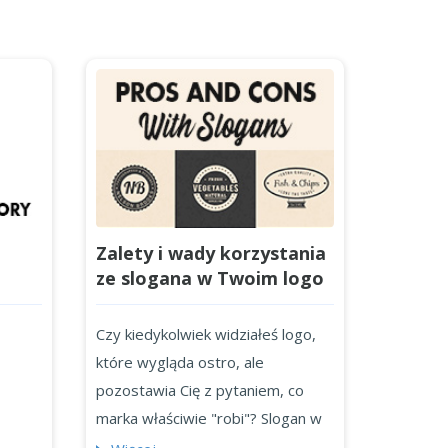
Zalety i wady korzystania
ze slogana w Twoim logo
Czy kiedykolwiek widziałeś logo,
które wygląda ostro, ale
pozostawia Cię z pytaniem, co
marka właściwie "robi"? Slogan w
logo może być pomocny. Slogany