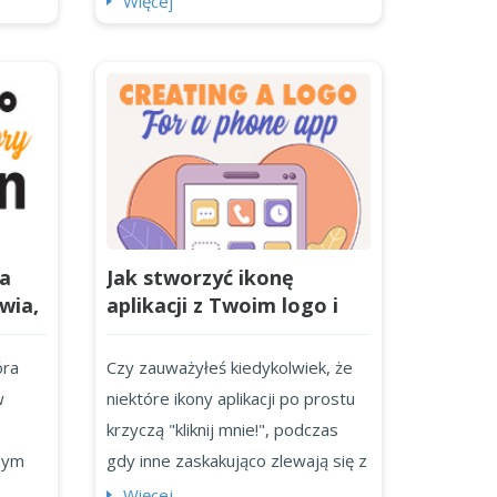
Więcej
(hasła reklamowe lub tagline'y
logo) dodają jasności, osobowości
(i odrobinę dodatkowego
uderzenia) do logotypów. Jednak
nie każde logo potrzebuje
slogana. Czasami hasło tylko
miesza przekaz lub zatłacza
projekt. Jeśli tworzysz tożsamość
a
Jak stworzyć ikonę
mark...
awia,
aplikacji z Twoim logo i
e?
najlepsze generatory ikon
aplikacji
óra
Czy zauważyłeś kiedykolwiek, że
w
niektóre ikony aplikacji po prostu
krzyczą "kliknij mnie!", podczas
zym
gdy inne zaskakująco zlewają się z
tłem (i znikają z twojej pamięci)?
Więcej