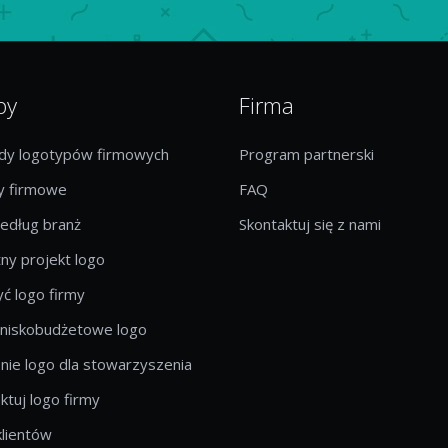
by
Firma
ady logotypów firmowych
Program partnerski
 firmowe
FAQ
edług branż
Skontaktuj się z nami
ny projekt logo
ć logo firmy
 niskobudżetowe logo
ie logo dla stowarzyszenia
ktuj logo firmy
klientów