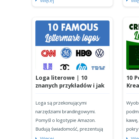
Więcej
Wię
Loga literowe | 10
10 P
znanych przykładów i jak
Kre
zaprojektować własne dla
Kraj
swojej firmy
Zapr
Loga są przekonującymi
Wyobr
narzędziami brandingowymi.
podmi
Pomyśl o logotypie Amazon.
kawę, 
Budują świadomość, prezentują
pokryt
osobowość Twojej firmy i
które
Więcej
Wię