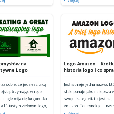
cej
Więcej
omysłów na
Logo Amazon | Krótk
atywne Logo
historia logo i co spr
obrazowe i Jak
że jest tak wyjątkow
ojektować Własne
aź sobie, że jedziesz ulicą
Jeśli istnieje jedna nazwa, kt
ejską, trzymając w ręce
stale panuje jako najlepsza 
a nagle mija cię furgonetka
swojej kategorii, to jest nią
a liściastym zielonym logo,
Amazon. Ten rynek jest nas
 przyciąga uwagę. Dobrze
miejscem docelowym dla
cej
Więcej