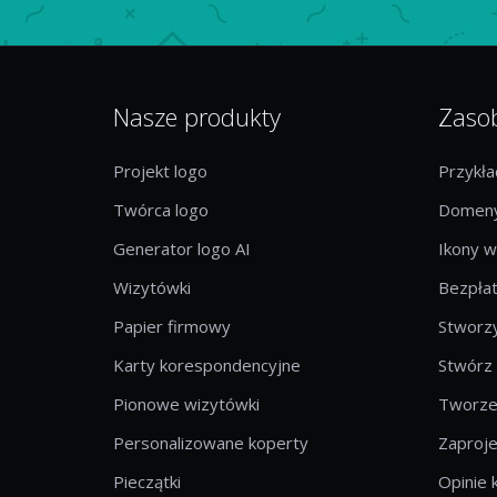
Nasze produkty
Zaso
Projekt logo
Przykł
Twórca logo
Domeny
Generator logo AI
Ikony w
Wizytówki
Bezpłat
Papier firmowy
Stworzy
Karty korespondencyjne
Stwórz
Pionowe wizytówki
Tworzen
Personalizowane koperty
Zaproje
Pieczątki
Opinie 