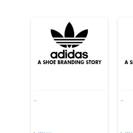
...
...