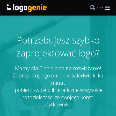
PL
Kreator Logo
Generator logo AI
Potrzebujesz szybko
zaprojektować logo?
Pomysły na logo
Produkty drukowane
Mamy dla Ciebie idealne rozwiązanie!
Zaprojektuj logo online w zaledwie kilka
O nas
minut
i pobierz swoje pliki graficzne w wysokiej
Blog
rozdzielczości ze swojego konta
użytkownika!
.
ZALOGUJ SIĘ