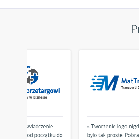
P
ie
« Tworzenie logo nigdy nie
« Sz
ku do
było tak proste. Pobrałem
spod