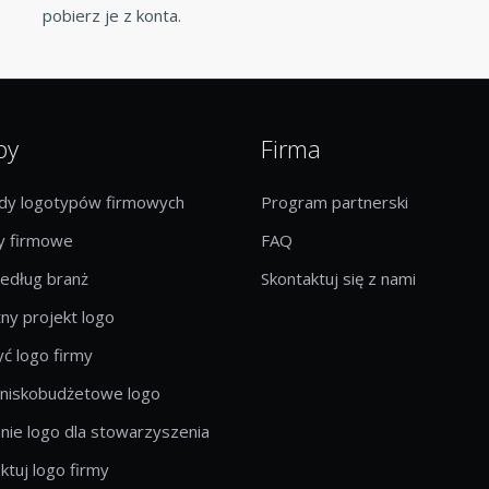
pobierz je z konta.
by
Firma
ady logotypów firmowych
Program partnerski
 firmowe
FAQ
edług branż
Skontaktuj się z nami
ny projekt logo
ć logo firmy
 niskobudżetowe logo
ie logo dla stowarzyszenia
ktuj logo firmy