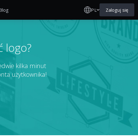
PL
Zaloguj się
Blog
ć logo?
edwie kilka minut
konta użytkownika!