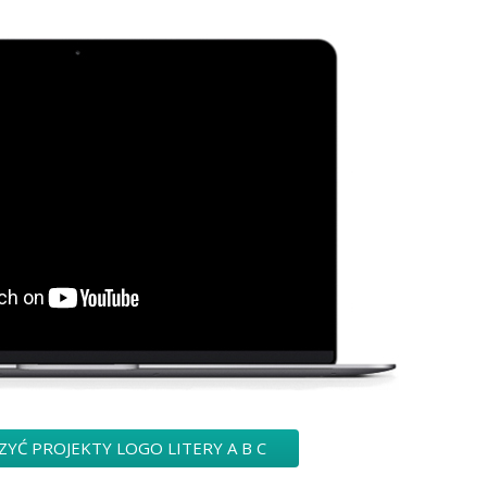
ZYĆ PROJEKTY LOGO LITERY A B C