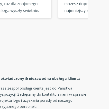
możesz dopracować każdy
Udało m
najmniejszy szczegół, aż
dopaso
m
logo będzie pasować do
i stylu
twojej wizji. Doskonałe
kilku m
narzędzie do samodzielnego
brandingu. »
oświadczony & niezawodna obsługa klienta
asz zespół obsługi klienta jest do Państwa
yspozycji! Zachęcamy do kontaktu z nami w sprawie
rojektu logo i uzyskania porady od naszego
rzyjaznego personelu.