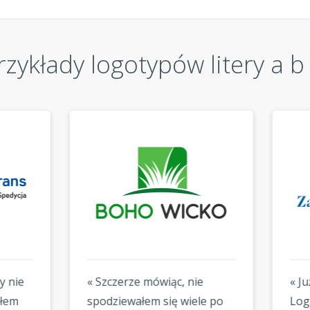
rzykłady logotypów litery a b 
czerze mówiąc, nie
« Już dwa razy korzystałe
ziewałem się wiele po
Logogenie — raz dla moje