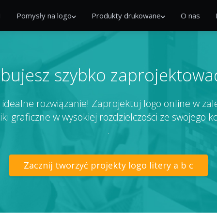
I
Pomysły na logo
Produkty drukowane
O nas
bujesz szybko zaprojektowa
idealne rozwiązanie! Zaprojektuj logo online w zal
liki graficzne w wysokiej rozdzielczości ze swojego 
.
Zacznij tworzyć projekty logo litery a b c