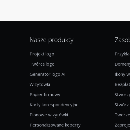
Nasze produkty
Zaso
Projekt logo
Przykł
Twórca logo
Domeny
Generator logo AI
Ikony w
Wizytówki
Bezpłat
Papier firmowy
Stworzy
Karty korespondencyjne
Stwórz
Pionowe wizytówki
Tworzen
Personalizowane koperty
Zaproje