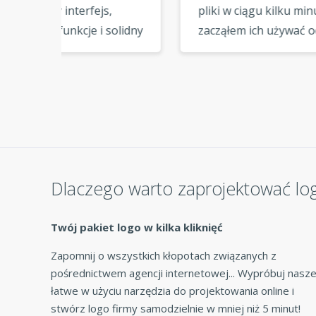
pliki w ciągu kilku minut i
narzę
olidny
zacząłem ich używać od
jest
razu. Tak wygodnie! »
wygl
proje
ywam.
Dlaczego warto zaprojektować lo
Twój pakiet logo w kilka kliknięć
Zapomnij o wszystkich kłopotach związanych z
pośrednictwem agencji internetowej... Wypróbuj nasz
łatwe w użyciu narzędzia do projektowania online i
stwórz logo firmy samodzielnie w mniej niż 5 minut!