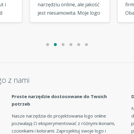
dziu online, ale jakość
firmy, raz dla znajomego.
 niesamowita. Moje logo
Oba loga wyszły świetnie.
ąda, jakby wyszło od
Zdecydowanie skorzysta
ktanta wysokiej klasy. »
ponownie! »
go z nami
Proste narzędzie dostosowane do Twoich
D
potrzeb
N
e
Nasze narzędzia do projektowania logo online
d
pozwalają Ci eksperymentować z różnymi ikonami,
p
czcionkami i kolorami. Zaprojektuj swoje logo i
p