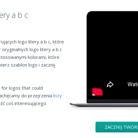
ery a b c
ujących logo litery a b c, które
ryginalnych logo litery a b c
stosowanymi kolorami, które
erz szablon logo i zacznij
for logos that could
zachęcamy do przejrzenia
listy
ć coś interesującego.
ZACZNIJ TWOR