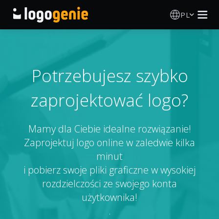
PL
Kreator Logo
Generator logo AI
Potrzebujesz szybko
zaprojektować logo?
Pomysły na logo
Produkty drukowane
Mamy dla Ciebie idealne rozwiązanie!
Zaprojektuj logo online w zaledwie kilka
O nas
minut
i pobierz swoje pliki graficzne w wysokiej
Blog
rozdzielczości ze swojego konta
użytkownika!
.
ZALOGUJ SIĘ