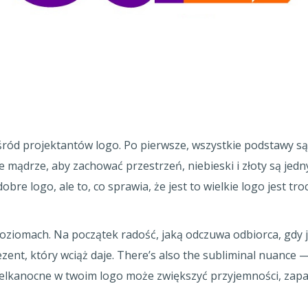
śród projektantów logo. Po pierwsze, wszystkie podstawy są
one mądrze, aby zachować przestrzeń, niebieski i złoty są je
 dobre logo, ale to, co sprawia, że jest to wielkie logo jest t
poziomach. Na początek radość, jaką odczuwa odbiorca, gdy 
ezent, który wciąż daje. There’s also the subliminal nuanc
wielkanocne w twoim logo może zwiększyć przyjemności, zap