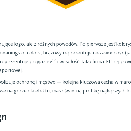
ujące logo, ale z różnych powodów. Po pierwsze jest’kolory
anings of colors, brązowy reprezentuje niezawodność (jak
reprezentuje przyjazność i wesołość. Jako firma, której powi
sportowej.
ymbolizuje ochronę i męstwo — kolejna kluczowa cecha w mar
zywe na górze dla efektu, masz świetną próbkę najlepszych l
gn