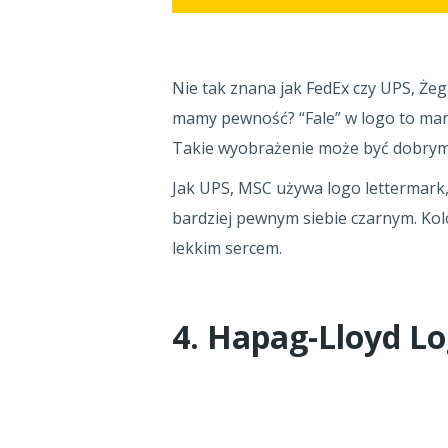
Nie tak znana jak FedEx czy UPS, Ż
mamy pewność? “Fale” w logo to martw
Takie wyobrażenie może być dobrym s
Jak UPS, MSC używa logo lettermark, a
bardziej pewnym siebie czarnym. Kolo
lekkim sercem.
4. Hapag-Lloyd L