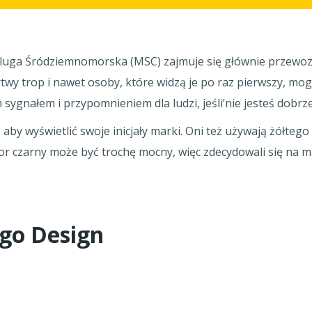
egluga Śródziemnomorska (MSC) zajmuje się głównie przew
y trop i nawet osoby, które widzą je po raz pierwszy, mogą
ygnałem i przypomnieniem dla ludzi, jeśli’nie jesteś dobrz
by wyświetlić swoje inicjały marki. Oni też używają żółtego d
r czarny może być trochę mocny, więc zdecydowali się na mał
ogo Design