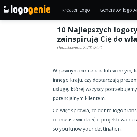
Kreator Logo
Generator logo A
10 Najlepszych logot
zainspirują Cię do wł
Opublikowano:
25/01/2021
W pewnym momencie lub w innym, każ
innego kraju, czy dostarczają prez
usługę, której wszyscy potrzebujemy.
potencjalnym klientem.
Co więc sprawia, że dobre logo tra
co musisz wiedzieć o projektowaniu w
so you know your destination.