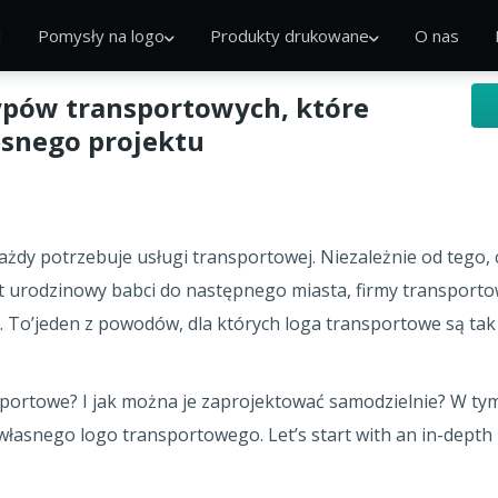
I
Pomysły na logo
Produkty drukowane
O nas
ypów transportowych, które
asnego projektu
dy potrzebuje usługi transportowej. Niezależnie od tego, 
ent urodzinowy babci do następnego miasta, firmy transpor
 To’jeden z powodów, dla których loga transportowe są tak w
nsportowe? I jak można je zaprojektować samodzielnie? W t
łasnego logo transportowego. Let’s start with an in-depth 