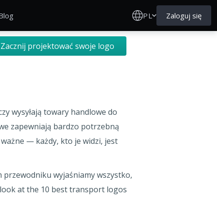
PL
Zaloguj się
Blog
Zacznij projektować swoje logo
czy wysyłają towary handlowe do
towe zapewniają bardzo potrzebną
ażne — każdy, kto je widzi, jest
ym przewodniku wyjaśniamy wszystko,
look at the 10 best transport logos