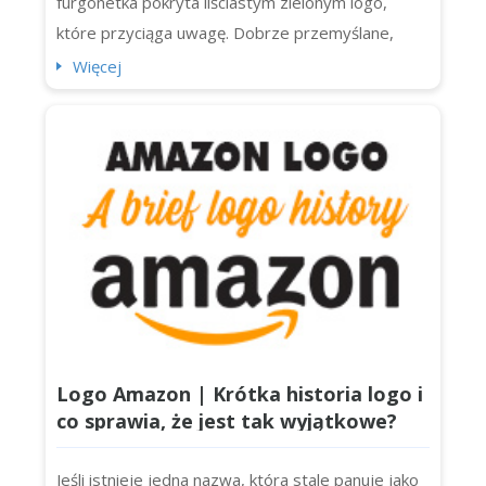
furgonetka pokryta liściastym zielonym logo,
które przyciąga uwagę. Dobrze przemyślane,
pięknie wykonane logo krajobrazowe może być
Więcej
prawdziwym uderzeniem. To więcej niż dekoracja.
To wizualne uściski dłoni z każdym potencjalnym
klientem na bloku. Nie ma znaczenia, czy jesteś
jednoosobowym mistrzem ogrodniczym...
Logo Amazon | Krótka historia logo i
co sprawia, że jest tak wyjątkowe?
Jeśli istnieje jedna nazwa, która stale panuje jako