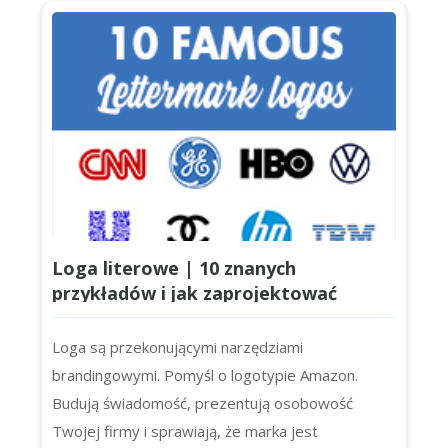
nie każde logo potrzebuje slogana. Czasami hasło
tylko miesza przekaz lub zatłacza projekt. Jeśli
tworzysz tożsamość mark...
Loga literowe | 10 znanych
przykładów i jak zaprojektować
własne dla swojej firmy
Loga są przekonującymi narzędziami
brandingowymi. Pomyśl o logotypie Amazon.
Budują świadomość, prezentują osobowość
Twojej firmy i sprawiają, że marka jest