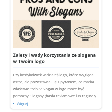
Zalety i wady korzystania ze slogana
w Twoim logo
Czy kiedykolwiek widziałeś logo, które wygląda
ostro, ale pozostawia Cię z pytaniem, co marka
właściwie "robi"? Slogan w logo może być
pomocny. Slogany (hasła reklamowe lub tagline'y
logo) dodają jasności, osobowości (i odrobinę
Więcej
dodatkowego uderzenia) do logotypów. Jednak