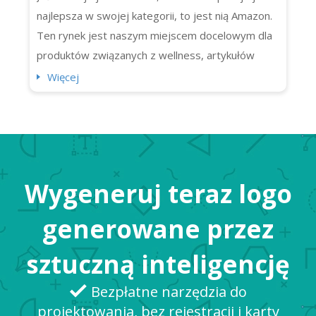
najlepsza w swojej kategorii, to jest nią Amazon.
Ten rynek jest naszym miejscem docelowym dla
produktów związanych z wellness, artykułów
spożywczych, a nawet programów telewizyjnych!
Więcej
To marka, której zaufało miliony konsumentów.
Czy wiedzieliście, że wysyła ona codziennie 1,6
miliona paczek? Możemy tu praktycznie (i
dosłownie) kupić wszystko,...
Wygeneruj teraz logo
generowane przez
sztuczną inteligencję
Bezpłatne narzędzia do
projektowania, bez rejestracji i karty