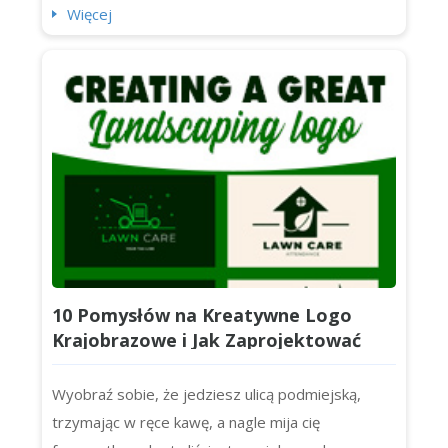
zapadająca w pamięć. Ale dzisiaj skupimy się na
Więcej
ponadczasowych, czystych i zwięzłych logotypach
literowych oraz na dziesięciu najbardziej
rozpoznawalnych logotypach literowych na
świecie (w tym Chanel, IBM i NASA). Zaczynajmy.
Czym jest lo...
10 Pomysłów na Kreatywne Logo
Krajobrazowe i Jak Zaprojektować
Własne
Wyobraź sobie, że jedziesz ulicą podmiejską,
trzymając w ręce kawę, a nagle mija cię