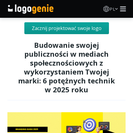
PL
Kreator Logo
Zacznij projektować swoje logo
Generator logo AI
Budowanie swojej
publiczności w mediach
Pomysły na logo
społecznościowych z
wykorzystaniem Twojej
Produkty drukowane
marki: 6 potężnych technik
w 2025 roku
O nas
Blog
ZALOGUJ SIĘ