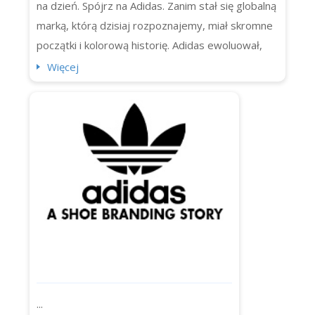
na dzień. Spójrz na Adidas. Zanim stał się globalną
marką, którą dzisiaj rozpoznajemy, miał skromne
początki i kolorową historię. Adidas ewoluował,
podobnie jak jego logo (tak, więcej niż jedno). Jeśli
Więcej
kiedykolwiek zastanawiałeś się, jak zmieniało się
ono z czasem, sprawdź ten artykuł. Dowiedzmy
się, jak logo ewoluowało od pierwszeg...
...