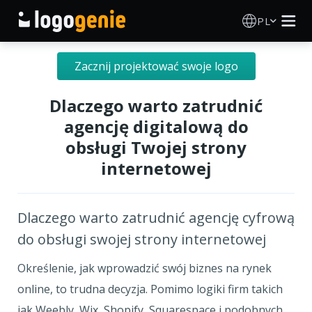
PL
Kreator Logo
Zacznij projektować swoje logo
Generator logo AI
Dlaczego warto zatrudnić
agencję digitalową do
Pomysły na logo
obsługi Twojej strony
internetowej
Produkty drukowane
O nas
Dlaczego warto zatrudnić agencję cyfrową
do obsługi swojej strony internetowej
Blog
Określenie, jak wprowadzić swój biznes na rynek
online, to trudna decyzja. Pomimo logiki firm takich
ZALOGUJ SIĘ
jak Weebly, Wix, Shopify, Squarespace i podobnych,