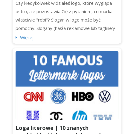
Czy kiedykolwiek widziałeś logo, które wygląda
ostro, ale pozostawia Cię z pytaniem, co marka
właściwie "robi"? Slogan w logo może być
pomocny. Slogany (hasła reklamowe lub tagline'y
logo) dodają jasności, osobowości (i odrobinę
Więcej
dodatkowego uderzenia) do logotypów. Jednak
nie każde logo potrzebuje slogana. Czasami hasło
tylko miesza przekaz lub zatłacza projekt. Jeśli
tworzysz tożsamość mark...
Loga literowe | 10 znanych