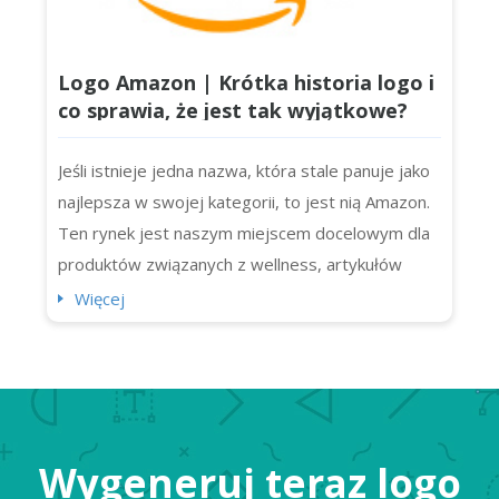
Logo Amazon | Krótka historia logo i
co sprawia, że jest tak wyjątkowe?
Jeśli istnieje jedna nazwa, która stale panuje jako
najlepsza w swojej kategorii, to jest nią Amazon.
Ten rynek jest naszym miejscem docelowym dla
produktów związanych z wellness, artykułów
spożywczych, a nawet programów telewizyjnych!
Więcej
To marka, której zaufało miliony konsumentów.
Czy wiedzieliście, że wysyła ona codziennie 1,6
miliona paczek? Możemy tu praktycznie (i
dosłownie) kupić wszystko,...
Wygeneruj teraz logo