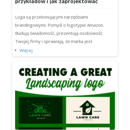
przykładów i jak zaprojektować
własne dla swojej firmy
Loga są przekonującymi narzędziami
brandingowymi. Pomyśl o logotypie Amazon.
Budują świadomość, prezentują osobowość
Twojej firmy i sprawiają, że marka jest
zapadająca w pamięć. Ale dzisiaj skupimy się na
Więcej
ponadczasowych, czystych i zwięzłych logotypach
literowych oraz na dziesięciu najbardziej
rozpoznawalnych logotypach literowych na
świecie (w tym Chanel, IBM i NASA). Zaczynajmy.
Czym jest lo...