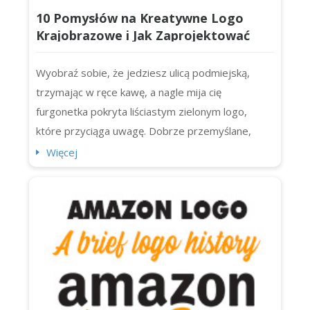
10 Pomysłów na Kreatywne Logo
Krajobrazowe i Jak Zaprojektować
Własne
Wyobraź sobie, że jedziesz ulicą podmiejską,
trzymając w ręce kawę, a nagle mija cię
furgonetka pokryta liściastym zielonym logo,
które przyciąga uwagę. Dobrze przemyślane,
pięknie wykonane logo krajobrazowe może być
Więcej
prawdziwym uderzeniem. To więcej niż dekoracja.
To wizualne uściski dłoni z każdym potencjalnym
klientem na bloku. Nie ma znaczenia, czy jesteś
jednoosobowym mistrzem ogrodniczym...