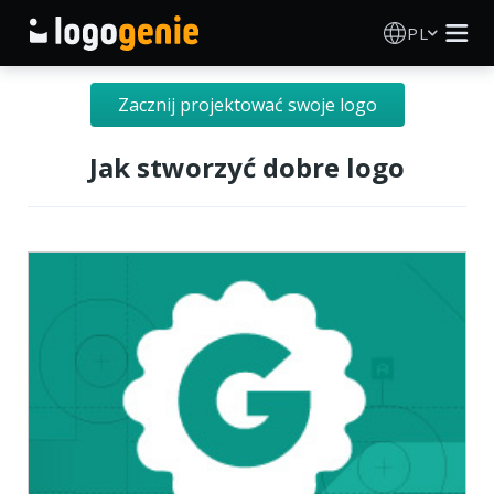
PL
Kreator Logo
Zacznij projektować swoje logo
Generator logo AI
Jak stworzyć dobre logo
Pomysły na logo
Produkty drukowane
O nas
Blog
ZALOGUJ SIĘ