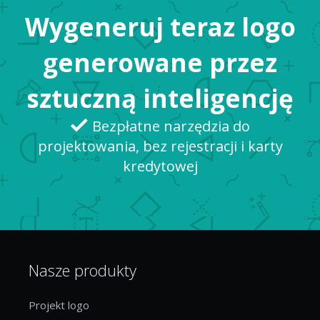
Wygeneruj teraz logo
wiedzieliście, że wysyła ona codziennie 1,6
miliona paczek? Możemy tu praktycznie (i
generowane przez
dosłownie) kupić wszystko,...
sztuczną inteligencję
Bezpłatne narzędzia do
projektowania, bez rejestracji i karty
kredytowej
Nasze produkty
Projekt logo