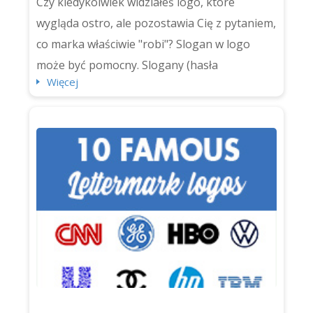
Czy kiedykolwiek widziałeś logo, które
wygląda ostro, ale pozostawia Cię z pytaniem,
co marka właściwie "robi"? Slogan w logo
może być pomocny. Slogany (hasła
Więcej
reklamowe lub tagline'y logo) dodają jasności,
osobowości (i odrobinę dodatkowego
uderzenia) do logotypów. Jednak nie każde
logo potrzebuje slogana. Czasami hasło tylko
miesza przekaz lub zatłacza projekt. Jeśli
tworzysz tożsamość mark...