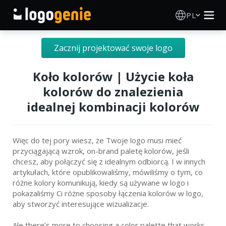
PL
Kreator Logo
Zacznij projektować swoje logo
Generator logo AI
Koło kolorów | Użycie koła
kolorów do znalezienia
Pomysły na logo
idealnej kombinacji kolorów
Produkty drukowane
Więc do tej pory wiesz, że Twoje logo musi mieć
przyciągającą wzrok, on-brand paletę kolorów, jeśli
O nas
chcesz, aby połączyć się z idealnym odbiorcą. I w innych
artykułach, które opublikowaliśmy, mówiliśmy o tym, co
Blog
różne kolory komunikują, kiedy są używane w logo i
pokazaliśmy Ci różne sposoby łączenia kolorów w logo,
aby stworzyć interesujące wizualizacje.
ZALOGUJ SIĘ
Ale there’s more to choosing a color palette that works