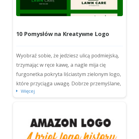
10 Pomysłów na Kreatywne Logo
Krajobrazowe i Jak Zaprojektować
Wyobraź sobie, że jedziesz ulicą podmiejską,
Własne
trzymając w ręce kawę, a nagle mija cię
furgonetka pokryta liściastym zielonym logo,
które przyciąga uwagę. Dobrze przemyślane,
Więcej
pięknie wykonane logo krajobrazowe może
być prawdziwym uderzeniem. To więcej niż
dekoracja. To wizualne uściski dłoni z każdym
potencjalnym klientem na bloku. Nie ma
znaczenia, czy jesteś jednoosobowym