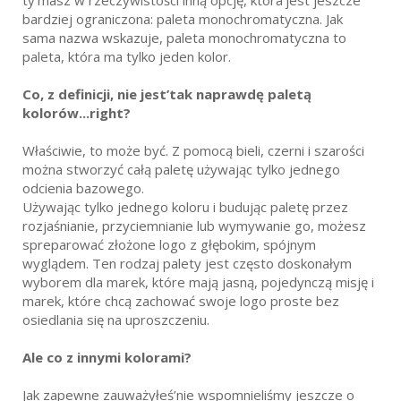
ty’masz w rzeczywistości inną opcję, która’jest jeszcze
bardziej ograniczona: paleta monochromatyczna. Jak
sama nazwa wskazuje, paleta monochromatyczna to
paleta, która ma tylko jeden kolor.
Co, z definicji, nie jest’tak naprawdę paletą
kolorów...right?
Właściwie, to może być. Z pomocą bieli, czerni i szarości
można stworzyć całą paletę używając tylko jednego
odcienia bazowego.
Używając tylko jednego koloru i budując paletę przez
rozjaśnianie, przyciemnianie lub wymywanie go, możesz
spreparować złożone logo z głębokim, spójnym
wyglądem. Ten rodzaj palety jest często doskonałym
wyborem dla marek, które mają jasną, pojedynczą misję i
marek, które chcą zachować swoje logo proste bez
osiedlania się na uproszczeniu.
Ale co z innymi kolorami?
Jak zapewne zauważyłeś’nie wspomnieliśmy jeszcze o