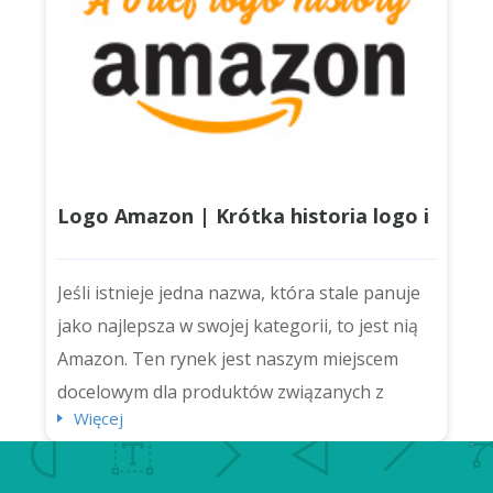
mistrzem ogrodniczym...
Logo Amazon | Krótka historia logo i
co sprawia, że jest tak wyjątkowe?
Jeśli istnieje jedna nazwa, która stale panuje
jako najlepsza w swojej kategorii, to jest nią
Amazon. Ten rynek jest naszym miejscem
docelowym dla produktów związanych z
Więcej
wellness, artykułów spożywczych, a nawet
programów telewizyjnych! To marka, której
zaufało miliony konsumentów. Czy