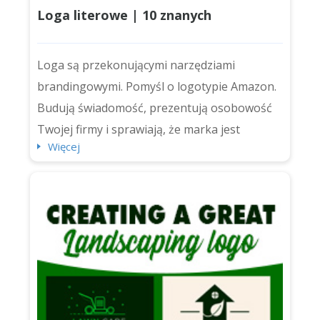
Loga literowe | 10 znanych
przykładów i jak zaprojektować
Loga są przekonującymi narzędziami
własne dla swojej firmy
brandingowymi. Pomyśl o logotypie Amazon.
Budują świadomość, prezentują osobowość
Twojej firmy i sprawiają, że marka jest
Więcej
zapadająca w pamięć. Ale dzisiaj skupimy się
na ponadczasowych, czystych i zwięzłych
logotypach literowych oraz na dziesięciu
najbardziej rozpoznawalnych logotypach
literowych na świecie (w tym Chanel, IBM i
NASA). Zaczynajmy. Czym jest lo...