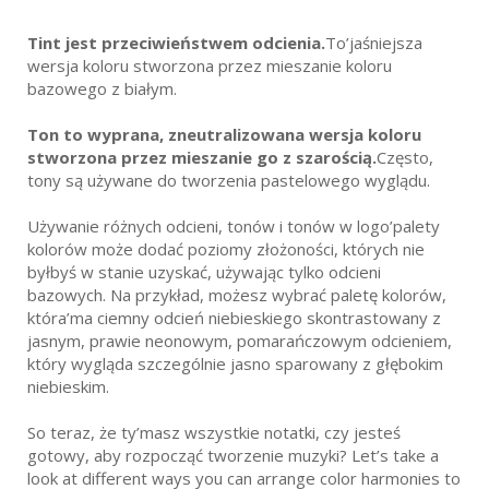
Tint jest przeciwieństwem odcienia.
To’jaśniejsza
wersja koloru stworzona przez mieszanie koloru
bazowego z białym.
Ton to wyprana, zneutralizowana wersja koloru
stworzona przez mieszanie go z szarością.
Często,
tony są używane do tworzenia pastelowego wyglądu.
Używanie różnych odcieni, tonów i tonów w logo’palety
kolorów może dodać poziomy złożoności, których nie
byłbyś w stanie uzyskać, używając tylko odcieni
bazowych. Na przykład, możesz wybrać paletę kolorów,
która’ma ciemny odcień niebieskiego skontrastowany z
jasnym, prawie neonowym, pomarańczowym odcieniem,
który wygląda szczególnie jasno sparowany z głębokim
niebieskim.
So teraz, że ty’masz wszystkie notatki, czy jesteś
gotowy, aby rozpocząć tworzenie muzyki? Let’s take a
look at different ways you can arrange color harmonies to