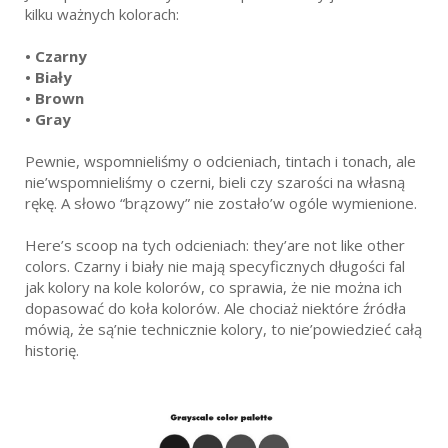
kilku ważnych kolorach:
•
Czarny
•
Biały
•
Brown
•
Gray
Pewnie, wspomnieliśmy o odcieniach, tintach i tonach, ale
nie’wspomnieliśmy o czerni, bieli czy szarości na własną
rękę. A słowo “brązowy” nie zostało’w ogóle wymienione.
Here’s scoop na tych odcieniach: they’are not like other
colors. Czarny i biały nie mają specyficznych długości fal
jak kolory na kole kolorów, co sprawia, że nie można ich
dopasować do koła kolorów. Ale chociaż niektóre źródła
mówią, że są’nie technicznie kolory, to nie’powiedzieć całą
historię.