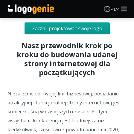
PL
Kreator Logo
Zacznij projektować swoje logo
Generator logo AI
Nasz przewodnik krok po
kroku do budowania udanej
Pomysły na logo
strony internetowej dla
początkujących
Produkty drukowane
O nas
Niezależnie od Twojej linii biznesowej, posiadanie
atrakcyjnej i funkcjonalnej strony internetowej jest
Blog
koniecznością w dzisiejszych czasach. Po tym
wszystkim, konkurencja jest trudniejsza niż
kiedykolwiek, częściowo z powodu pandemii 2020,
ZALOGUJ SIĘ