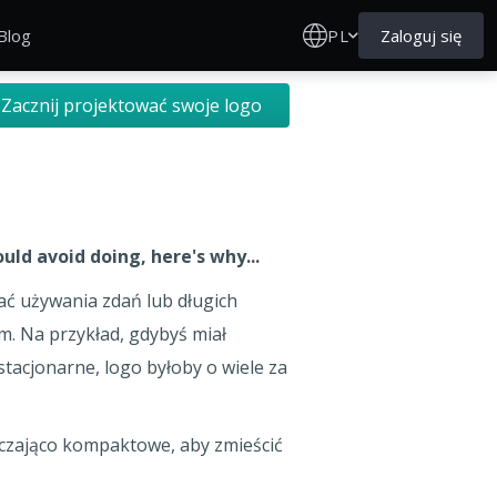
PL
Zaloguj się
Blog
Zacznij projektować swoje logo
uld avoid doing, here's why...
kać używania zdań lub długich
m. Na przykład, gdybyś miał
tacjonarne, logo byłoby o wiele za
rczająco kompaktowe, aby zmieścić