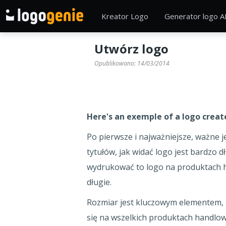
Kreator Logo
Generator logo A
Utwórz logo
Opublikowano:
14/03/2014
Here's an exemple of a logo create
Po pierwsze i najważniejsze, ważne je
tytułów, jak widać logo jest bardzo
wydrukować to logo na produktach han
długie.
Rozmiar jest kluczowym elementem, g
się na wszelkich produktach handlowy