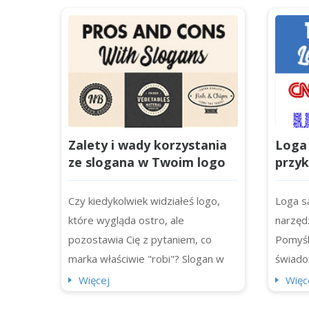
Zalety i wady korzystania
Loga 
ze slogana w Twoim logo
przyk
zapro
swoje
Czy kiedykolwiek widziałeś logo,
Loga s
które wygląda ostro, ale
narzęd
pozostawia Cię z pytaniem, co
Pomyśl
marka właściwie "robi"? Slogan w
świado
logo może być pomocny. Slogany
osobow
Więcej
Więc
(hasła reklamowe lub tagline'y logo)
sprawia