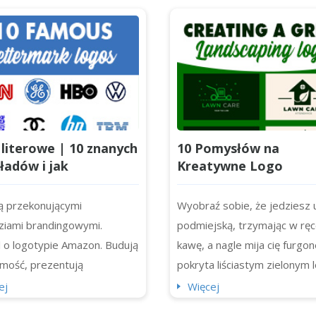
literowe | 10 znanych
10 Pomysłów na
ładów i jak
Kreatywne Logo
jektować własne dla
Krajobrazowe i Jak
j firmy
Zaprojektować Własn
ą przekonującymi
Wyobraź sobie, że jedziesz u
ziami brandingowymi.
podmiejską, trzymając w rę
 o logotypie Amazon. Budują
kawę, a nagle mija cię furgo
mość, prezentują
pokryta liściastym zielonym 
ość Twojej firmy i
które przyciąga uwagę. Dob
ej
Więcej
ją, że marka jest
przemyślane, pięknie wykon