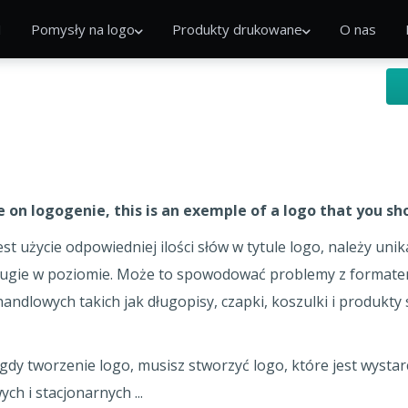
I
Pomysły na logo
Produkty drukowane
O nas
 on logogenie, this is an exemple of a logo that you sho
st użycie odpowiedniej ilości słów w tytule logo, należy uni
 długie w poziomie. Może to spowodować problemy z formate
dlowych takich jak długopisy, czapki, koszulki i produkty s
dy tworzenie logo, musisz stworzyć logo, które jest wysta
ch i stacjonarnych ...