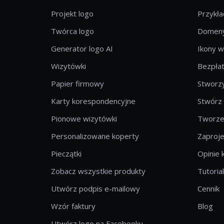
Projekt logo
Przykł
Twórca logo
Domeny
Generator logo AI
Ikony w
Wizytówki
Bezpłat
Papier firmowy
Stworzy
Karty korespondencyjne
Stwórz
Pionowe wizytówki
Tworzen
Personalizowane koperty
Zaproje
Pieczątki
Opinie 
Zobacz wszystkie produkty
Tutoria
Utwórz podpis e-mailowy
Cennik
Wzór faktury
Blog
Utwórz logo na Facebooku