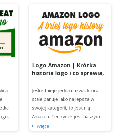
Logo Amazon | Krótka
historia logo i co sprawia,
że jest tak wyjątkowe?
e
licą
Jeśli istnieje jedna nazwa, która
ce
stale panuje jako najlepsza w
netka
swojej kategorii, to jest nią
logo,
Amazon. Ten rynek jest naszym
rze
miejscem docelowym dla
Więcej
ane
produktów związanych z wellness,