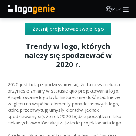
PL
Kreator Logo
Zacznij projektować swoje logo
Generator logo AI
Trendy w logo, których
należy się spodziewać w
Pomysły na logo
2020 r.
Produkty drukowane
2020 jest tutaj i spodziewamy się, że ta nowa dekada
przyniesie zmiany w statusie quo projektowania logo.
O nas
Projektowanie logo było historycznie dość stabilne ze
względu na wspólne elementy ponadczasowych logo,
Blog
które przechwytują umysły klientów. Jednak
spodziewamy się, że rok 2020 będzie początkiem kilku
ciekawych zwrotów akcji w świecie projektowania logo.
ZALOGUJ SIĘ
Każdy grafik musi znać trendy, aby tworzyć świeże i