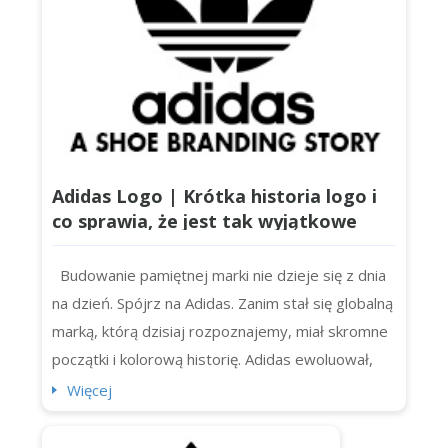
Adidas Logo | Krótka historia logo i
co sprawia, że jest tak wyjątkowe
Budowanie pamiętnej marki nie dzieje się z dnia
na dzień. Spójrz na Adidas. Zanim stał się globalną
marką, którą dzisiaj rozpoznajemy, miał skromne
początki i kolorową historię. Adidas ewoluował,
podobnie jak jego logo (tak, więcej niż jedno). Jeśli
Więcej
kiedykolwiek zastanawiałeś się, jak zmieniało się
ono z czasem, sprawdź ten artykuł. Dowiedzmy