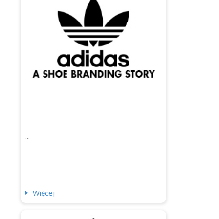
się, jak logo ewoluowało od pierwszeg...
...
Więcej