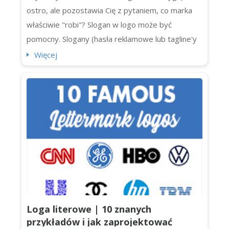
ostro, ale pozostawia Cię z pytaniem, co marka
właściwie "robi"? Slogan w logo może być
pomocny. Slogany (hasła reklamowe lub tagline'y
logo) dodają jasności, osobowości (i odrobinę
Więcej
dodatkowego uderzenia) do logotypów. Jednak
nie każde logo potrzebuje slogana. Czasami hasło
tylko miesza przekaz lub zatłacza projekt. Jeśli
tworzysz tożsamość mark...
Loga literowe | 10 znanych
przykładów i jak zaprojektować