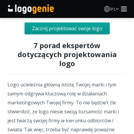
PL
Kreator Logo
Zacznij projektować swoje logo
Generator logo AI
7 porad ekspertów
dotyczących projektowania
Pomysły na logo
logo
Produkty drukowane
Logo ucieleśnia główną istotę Twojej marki i tym
O nas
samym odgrywa kluczową rolę w działaniach
marketingowych Twojej firmy. To nie będzie’t źle
Blog
stwierdzić, że logo niesie swoją tożsamość marki i
jest twarzą swojej firmy w kierunku odbiorców i
świata. Tak więc, trzeba być naprawdę poważne
ZALOGUJ SIĘ