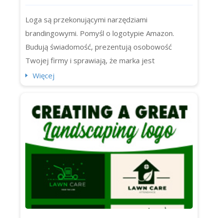
własne dla swojej firmy
Loga są przekonującymi narzędziami
brandingowymi. Pomyśl o logotypie Amazon.
Budują świadomość, prezentują osobowość
Twojej firmy i sprawiają, że marka jest
zapadająca w pamięć. Ale dzisiaj skupimy się na
Więcej
ponadczasowych, czystych i zwięzłych logotypach
literowych oraz na dziesięciu najbardziej
rozpoznawalnych logotypach literowych na
świecie (w tym Chanel, IBM i NASA). Zaczynajmy.
Czym jest lo...