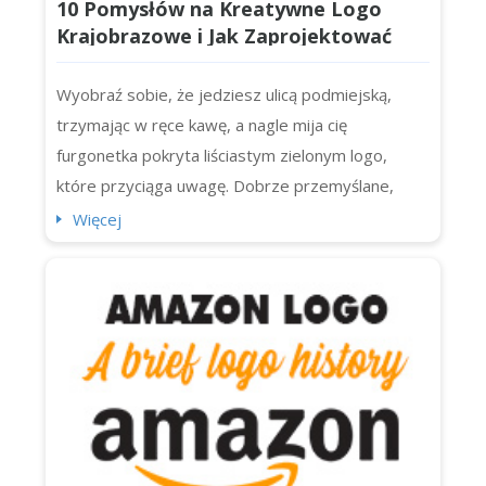
10 Pomysłów na Kreatywne Logo
Krajobrazowe i Jak Zaprojektować
Własne
Wyobraź sobie, że jedziesz ulicą podmiejską,
trzymając w ręce kawę, a nagle mija cię
furgonetka pokryta liściastym zielonym logo,
które przyciąga uwagę. Dobrze przemyślane,
pięknie wykonane logo krajobrazowe może być
Więcej
prawdziwym uderzeniem. To więcej niż dekoracja.
To wizualne uściski dłoni z każdym potencjalnym
klientem na bloku. Nie ma znaczenia, czy jesteś
jednoosobowym mistrzem ogrodniczym...