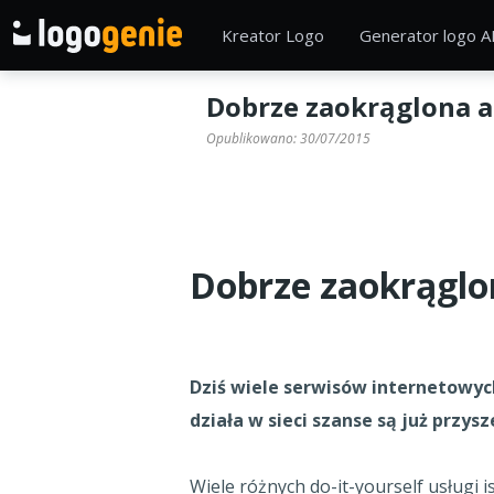
Kreator Logo
Generator logo A
Dobrze zaokrąglona 
Opublikowano:
30/07/2015
Dobrze zaokrąglo
Dziś wiele serwisów internetowych
działa w sieci szanse są już przysz
Wiele różnych do-it-yourself usługi i