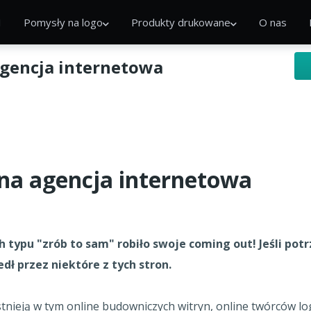
I
Pomysły na logo
Produkty drukowane
O nas
agencja internetowa
na agencja internetowa
 typu "zrób to sam" robiło swoje coming out! Jeśli pot
edł przez niektóre z tych stron.
stnieją w tym online budowniczych witryn, online twórców logo