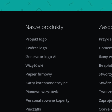
Nasze produkty
Zaso
Projekt logo
Przykł
Twórca logo
Domeny
Generator logo AI
Ikony w
Wizytówki
Bezpłat
Papier firmowy
Stworzy
Karty korespondencyjne
Stwórz
Pionowe wizytówki
Tworzen
Personalizowane koperty
Zaproje
Pieczątki
Opinie 