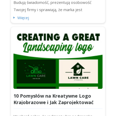
Budują świadomość, prezentują osobowość
Twojej firmy i sprawiają, że marka jest
zapadająca w pamięć. Ale dzisiaj skupimy się na
Więcej
ponadczasowych, czystych i zwięzłych logotypach
literowych oraz na dziesięciu najbardziej
rozpoznawalnych logotypach literowych na
świecie (w tym Chanel, IBM i NASA). Zaczynajmy.
Czym jest lo...
10 Pomysłów na Kreatywne Logo
Krajobrazowe i Jak Zaprojektować
Własne