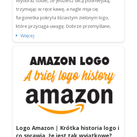
Wyobraź sobie, że jedziesz ulicą podmiejską,
trzymając w ręce kawę, a nagle mija cię
furgonetka pokryta liściastym zielonym logo,
które przyciąga uwagę. Dobrze przemyślane,
pięknie wykonane logo krajobrazowe może być
Więcej
prawdziwym uderzeniem. To więcej niż dekoracja.
To wizualne uściski dłoni z każdym potencjalnym
klientem na bloku. Nie ma znaczenia, czy jesteś
jednoosobowym mistrzem ogrodniczym...
Logo Amazon | Krótka historia logo i
co sprawia, że jest tak wyjątkowe?