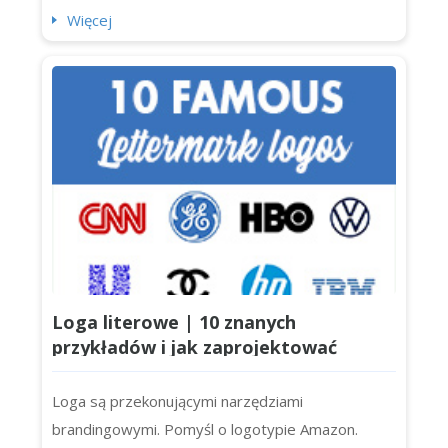
logo) dodają jasności, osobowości (i odrobinę
Więcej
dodatkowego uderzenia) do logotypów. Jednak
nie każde logo potrzebuje slogana. Czasami hasło
tylko miesza przekaz lub zatłacza projekt. Jeśli
tworzysz tożsamość mark...
Loga literowe | 10 znanych
przykładów i jak zaprojektować
własne dla swojej firmy
Loga są przekonującymi narzędziami
brandingowymi. Pomyśl o logotypie Amazon.