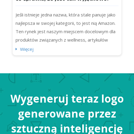
Jeśli istnieje jedna nazwa, która stale panuje jako
najlepsza w swojej kategorii, to jest nią Amazon.
Ten rynek jest naszym miejscem docelowym dla
produktów związanych z wellness, artykułów
spożywczych, a nawet programów telewizyjnych!
Więcej
To marka, której zaufało miliony konsumentów.
Czy wiedzieliście, że wysyła ona codziennie 1,6
miliona paczek? Możemy tu praktycznie (i
dosłownie) kupić wszystko,...
Wygeneruj teraz logo
generowane przez
sztuczną inteligencję