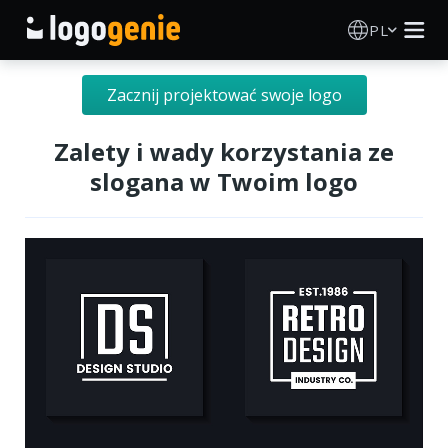
PL
Kreator Logo
Zacznij projektować swoje logo
Generator logo AI
Zalety i wady korzystania ze
slogana w Twoim logo
Pomysły na logo
Produkty drukowane
O nas
Blog
ZALOGUJ SIĘ