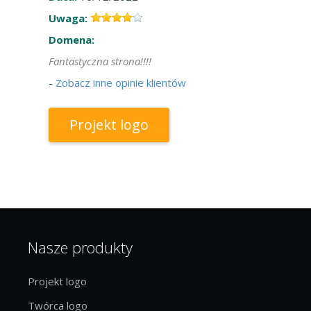
Uwaga:
Domena:
Fantastyczna strona!!!!
-
Zobacz inne opinie klientów
Projekt logo
Nasze produkty
Projekt logo
Twórca logo