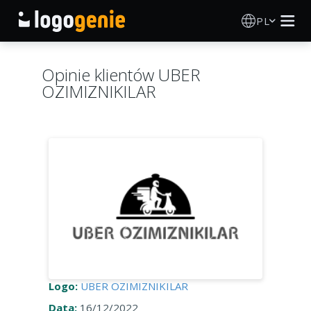
PL
Kreator Logo
Opinie klientów UBER
OZIMIZNIKILAR
Generator logo AI
Pomysły na logo
O nas
Blog
ZALOGUJ SIĘ
Logo:
UBER OZIMIZNIKILAR
Data:
16/12/2022