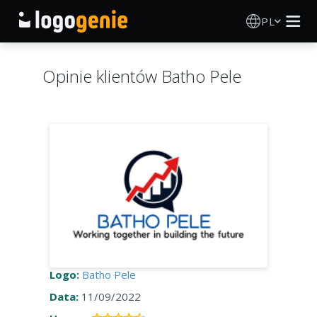
PL
Kreator Logo
Opinie klientów Batho Pele
Generator logo AI
Pomysły na logo
Produkty drukowane
O nas
Blog
Logo:
Batho Pele
Data:
11/09/2022
ZALOGUJ SIĘ