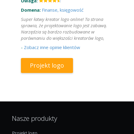
Uwaga:
Domena:
Finanse, księgowość
Super łatwy kreator logo online! Ta strona
sprawia, że projektowanie logo jest zabawą.
Narzędzia są bardzo rozbudowane w
porównaniu do większości kreatorów logo,
-
Zobacz inne opinie klientów
Projekt logo
Nasze produkty
Projekt logo