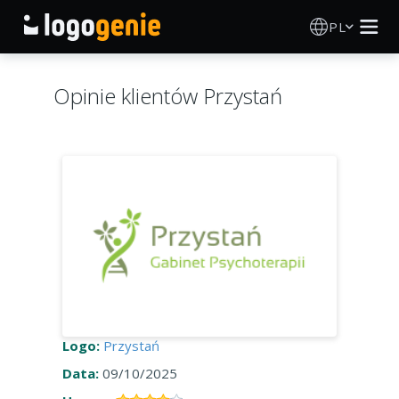
PL
Kreator Logo
Opinie klientów Przystań
Generator logo AI
Pomysły na logo
O nas
Blog
ZALOGUJ SIĘ
Logo:
Przystań
Data:
09/10/2025