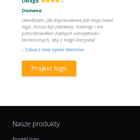
Uwaga:
Domena:
Uwielbiam, jak dopracowane jest moje nowe
logo. Proces był zabawny, niedrogi i nie
potrzebowałem żadnych umiejętności
technicznych, aby z niego korzystać.
-
Zobacz inne opinie klientów
Projekt logo
Nasze produkty
Projekt logo