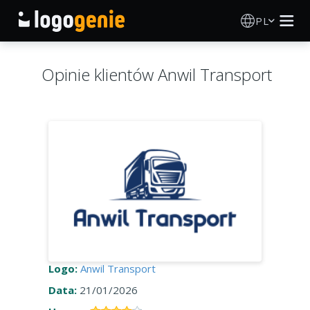
PL
Kreator Logo
Opinie klientów Anwil Transport
Generator logo AI
Pomysły na logo
Produkty drukowane
O nas
Blog
Logo:
Anwil Transport
Data:
21/01/2026
ZALOGUJ SIĘ