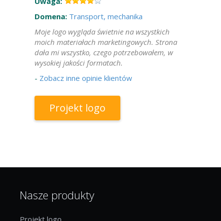
Uwaga:
Domena:
Transport, mechanika
Moje logo wygląda świetnie na wszystkich
moich materiałach marketingowych. Strona
dała mi wszystko, czego potrzebowałem, w
wysokiej jakości formatach.
-
Zobacz inne opinie klientów
Projekt logo
Nasze produkty
Projekt logo