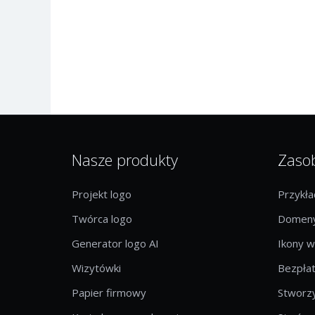
Nasze produkty
Zaso
Projekt logo
Przykł
Twórca logo
Domeny
Generator logo AI
Ikony w
Wizytówki
Bezpłat
Papier firmowy
Stworzy