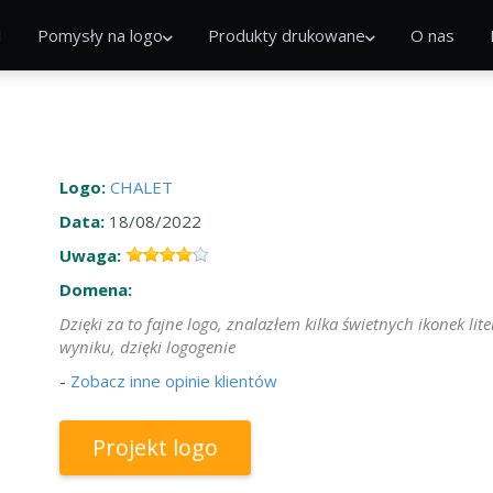
I
Pomysły na logo
Produkty drukowane
O nas
Logo:
CHALET
Data:
18/08/2022
Uwaga:
Domena:
Dzięki za to fajne logo, znalazłem kilka świetnych ikonek l
wyniku, dzięki logogenie
-
Zobacz inne opinie klientów
Projekt logo