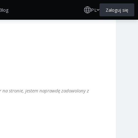
PL
Zaloguj się
Blog
iter na stronie, jestem naprawdę zadowolony z