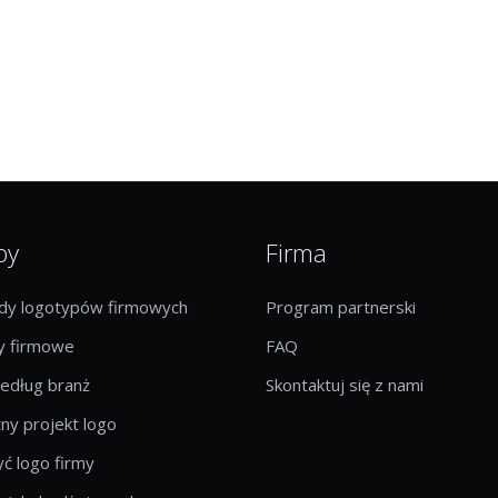
by
Firma
ady logotypów firmowych
Program partnerski
 firmowe
FAQ
edług branż
Skontaktuj się z nami
ny projekt logo
ć logo firmy