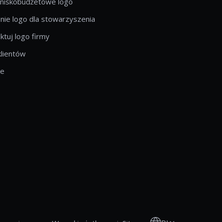
 niskobudżetowe logo
ie logo dla stowarzyszenia
ktuj logo firmy
klientów
le