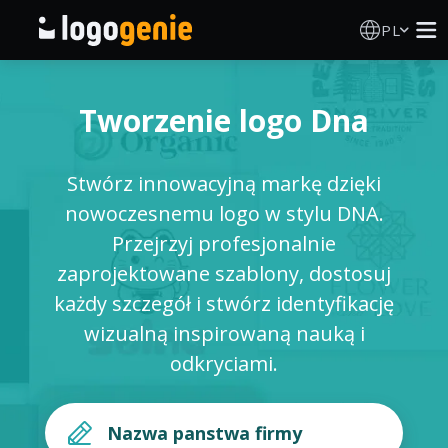
PL
Kreator Logo
Tworzenie logo Dna
Generator logo AI
Stwórz innowacyjną markę dzięki
Pomysły na logo
nowoczesnemu logo w stylu DNA.
Przejrzyj profesjonalnie
Produkty drukowane
zaprojektowane szablony, dostosuj
każdy szczegół i stwórz identyfikację
O nas
wizualną inspirowaną nauką i
odkryciami.
Blog
ZALOGUJ SIĘ