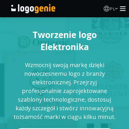
PL
Kreator Logo
Tworzenie logo
Generator logo AI
Elektronika
Pomysły na logo
Wzmocnij swoją markę dzięki
Produkty drukowane
nowoczesnemu logo z branży
elektronicznej. Przejrzyj
O nas
profesjonalnie zaprojektowane
szablony technologiczne, dostosuj
Blog
każdy szczegół i stwórz innowacyjną
tożsamość marki w ciągu kilku minut.
ZALOGUJ SIĘ