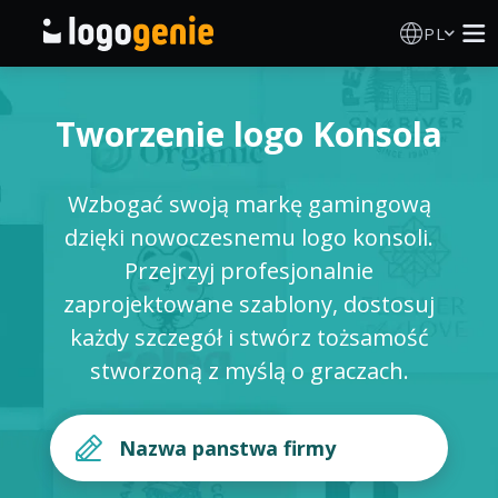
PL
Kreator Logo
Tworzenie logo Konsola
Generator logo AI
Wzbogać swoją markę gamingową
Pomysły na logo
dzięki nowoczesnemu logo konsoli.
Przejrzyj profesjonalnie
Produkty drukowane
zaprojektowane szablony, dostosuj
każdy szczegół i stwórz tożsamość
O nas
stworzoną z myślą o graczach.
Blog
ZALOGUJ SIĘ