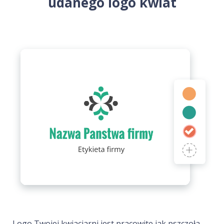
udanego logo kwiat
Logo Twojej kwiaciarni jest pracowite jak pszczoła –