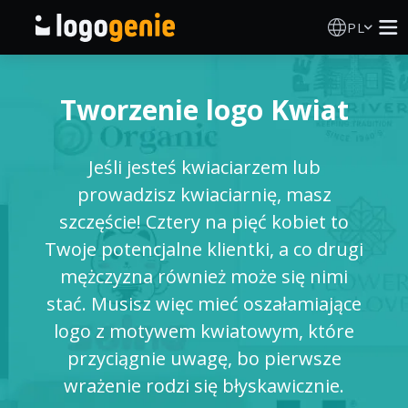
PL
Kreator Logo
Tworzenie logo Kwiat
Generator logo AI
Jeśli jesteś kwiaciarzem lub
Pomysły na logo
prowadzisz kwiaciarnię, masz
szczęście! Cztery na pięć kobiet to
Produkty drukowane
Twoje potencjalne klientki, a co drugi
mężczyzna również może się nimi
O nas
stać. Musisz więc mieć oszałamiające
logo z motywem kwiatowym, które
Blog
przyciągnie uwagę, bo pierwsze
wrażenie rodzi się błyskawicznie.
ZALOGUJ SIĘ