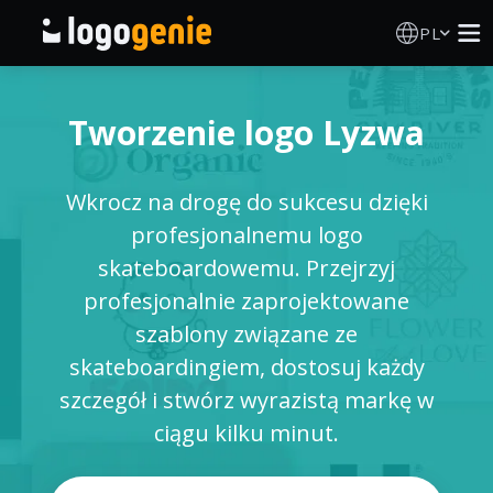
PL
Kreator Logo
Tworzenie logo Lyzwa
Generator logo AI
Wkrocz na drogę do sukcesu dzięki
Pomysły na logo
profesjonalnemu logo
skateboardowemu. Przejrzyj
Produkty drukowane
profesjonalnie zaprojektowane
szablony związane ze
O nas
skateboardingiem, dostosuj każdy
szczegół i stwórz wyrazistą markę w
Blog
ciągu kilku minut.
ZALOGUJ SIĘ