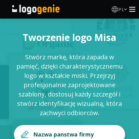
PL
Kreator Logo
Tworzenie logo Misa
Generator logo AI
Stwórz markę, która zapada w
Pomysły na logo
pamięć, dzięki charakterystycznemu
logo w kształcie miski. Przejrzyj
Produkty drukowane
profesjonalnie zaprojektowane
szablony, dostosuj każdy szczegół i
O nas
stwórz identyfikację wizualną, która
zachwyci odbiorców.
Blog
ZALOGUJ SIĘ