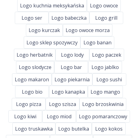
Logo kuchnia meksykańska
Logo owoce
Logo ser
Logo babeczka
Logo grill
Logo kurczak
Logo owoce morza
Logo sklep spozywczy
Logo banan
Logo herbatnik
Logo lody
Logo paczek
Logo slodycze
Logo bar
Logo jablko
Logo makaron
Logo piekarnia
Logo sushi
Logo bio
Logo kanapka
Logo mango
Logo pizza
Logo szisza
Logo brzoskwinia
Logo kiwi
Logo miod
Logo pomaranczowy
Logo truskawka
Logo butelka
Logo kokos