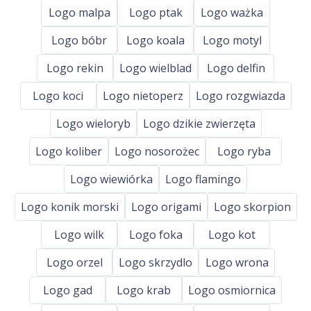
Logo malpa
Logo ptak
Logo ważka
Logo bóbr
Logo koala
Logo motyl
Logo rekin
Logo wielblad
Logo delfin
Logo koci
Logo nietoperz
Logo rozgwiazda
Logo wieloryb
Logo dzikie zwierzęta
Logo koliber
Logo nosorożec
Logo ryba
Logo wiewiórka
Logo flamingo
Logo konik morski
Logo origami
Logo skorpion
Logo wilk
Logo foka
Logo kot
Logo orzel
Logo skrzydlo
Logo wrona
Logo gad
Logo krab
Logo osmiornica