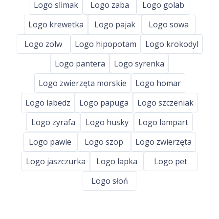
Logo slimak
Logo zaba
Logo golab
Logo krewetka
Logo pajak
Logo sowa
Logo zolw
Logo hipopotam
Logo krokodyl
Logo pantera
Logo syrenka
Logo zwierzęta morskie
Logo homar
Logo labedz
Logo papuga
Logo szczeniak
Logo zyrafa
Logo husky
Logo lampart
Logo pawie
Logo szop
Logo zwierzęta
Logo jaszczurka
Logo lapka
Logo pet
Logo słoń