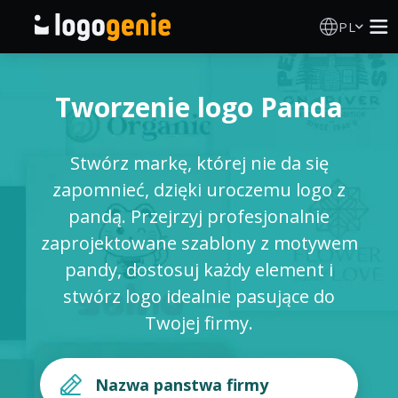
PL
Kreator Logo
Tworzenie logo Panda
Generator logo AI
Stwórz markę, której nie da się
Pomysły na logo
zapomnieć, dzięki uroczemu logo z
pandą. Przejrzyj profesjonalnie
Produkty drukowane
zaprojektowane szablony z motywem
pandy, dostosuj każdy element i
O nas
stwórz logo idealnie pasujące do
Twojej firmy.
Blog
ZALOGUJ SIĘ