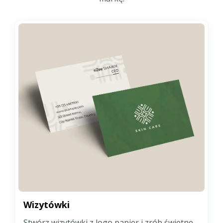
Wizytówki
Stwórz wizytówki z logo papier i zrób świetne