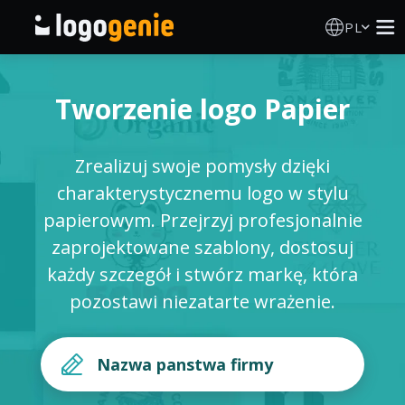
PL
Kreator Logo
Tworzenie logo Papier
Generator logo AI
Zrealizuj swoje pomysły dzięki
Pomysły na logo
charakterystycznemu logo w stylu
papierowym. Przejrzyj profesjonalnie
Produkty drukowane
zaprojektowane szablony, dostosuj
każdy szczegół i stwórz markę, która
O nas
pozostawi niezatarte wrażenie.
Blog
ZALOGUJ SIĘ