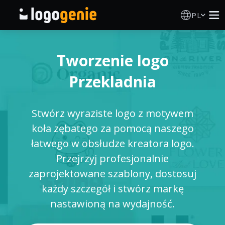
PL
Kreator Logo
Tworzenie logo
Generator logo AI
Przekladnia
Pomysły na logo
Stwórz wyraziste logo z motywem
Produkty drukowane
koła zębatego za pomocą naszego
łatwego w obsłudze kreatora logo.
O nas
Przejrzyj profesjonalnie
zaprojektowane szablony, dostosuj
Blog
każdy szczegół i stwórz markę
nastawioną na wydajność.
ZALOGUJ SIĘ