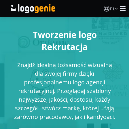
PL
Kreator Logo
Tworzenie logo
Generator logo AI
Rekrutacja
Pomysły na logo
Znajdź idealną tożsamość wizualną
Produkty drukowane
dla swojej firmy dzięki
profesjonalnemu logo agencji
O nas
rekrutacyjnej. Przeglądaj szablony
najwyższej jakości, dostosuj każdy
Blog
szczegół i stwórz markę, której ufają
zarówno pracodawcy, jak i kandydaci.
ZALOGUJ SIĘ