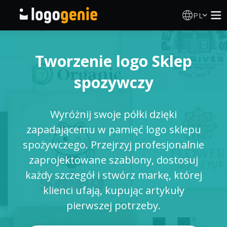
PL
Kreator Logo
Tworzenie logo Sklep
Generator logo AI
spozywczy
Pomysły na logo
Wyróżnij swoje półki dzięki
O nas
zapadającemu w pamięć logo sklepu
spożywczego. Przejrzyj profesjonalnie
Blog
zaprojektowane szablony, dostosuj
każdy szczegół i stwórz markę, której
klienci ufają, kupując artykuły
ZALOGUJ SIĘ
pierwszej potrzeby.