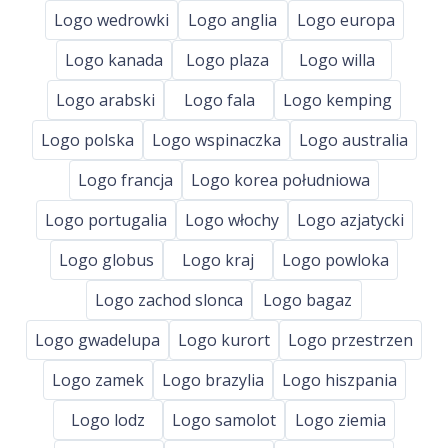
Logo wedrowki
Logo anglia
Logo europa
Logo kanada
Logo plaza
Logo willa
Logo arabski
Logo fala
Logo kemping
Logo polska
Logo wspinaczka
Logo australia
Logo francja
Logo korea południowa
Logo portugalia
Logo włochy
Logo azjatycki
Logo globus
Logo kraj
Logo powloka
Logo zachod slonca
Logo bagaz
Logo gwadelupa
Logo kurort
Logo przestrzen
Logo zamek
Logo brazylia
Logo hiszpania
Logo lodz
Logo samolot
Logo ziemia