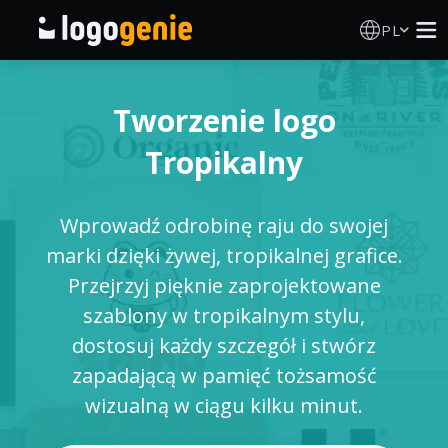
PL
Kreator Logo
Tworzenie logo
Generator logo AI
Tropikalny
Pomysły na logo
Wprowadź odrobinę raju do swojej
Produkty drukowane
marki dzięki żywej, tropikalnej grafice.
Przejrzyj pięknie zaprojektowane
O nas
szablony w tropikalnym stylu,
dostosuj każdy szczegół i stwórz
Blog
zapadającą w pamięć tożsamość
wizualną w ciągu kilku minut.
ZALOGUJ SIĘ