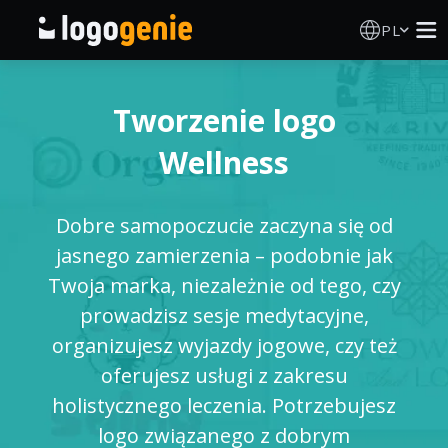
PL
Kreator Logo
Tworzenie logo
Generator logo AI
Wellness
Pomysły na logo
Dobre samopoczucie zaczyna się od
Produkty drukowane
jasnego zamierzenia – podobnie jak
Twoja marka, niezależnie od tego, czy
O nas
prowadzisz sesje medytacyjne,
organizujesz wyjazdy jogowe, czy też
Blog
oferujesz usługi z zakresu
holistycznego leczenia. Potrzebujesz
logo związanego z dobrym
ZALOGUJ SIĘ