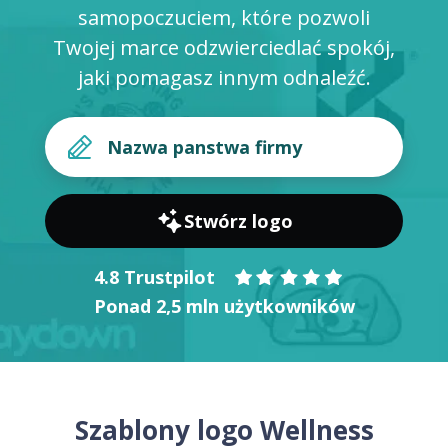
samopoczuciem, które pozwoli
Twojej marce odzwierciedlać spokój,
jaki pomagasz innym odnaleźć.
Stwórz logo
4.8 Trustpilot
Ponad 2,5 mln użytkowników
Szablony logo Wellness