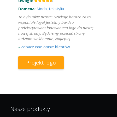
Uwaga:
Domena:
Moda, tekstylia
To było takie proste! Dziękuję bardzo za to
wspaniałe logo! Jesteśmy bardzo
podekscytowani ładowaniem logo do naszej
nowej strony, Będziemy polecać stronę
ludziom wokół mnie, Najlepiej
-
Zobacz inne opinie klientów
Projekt logo
Nasze produkty