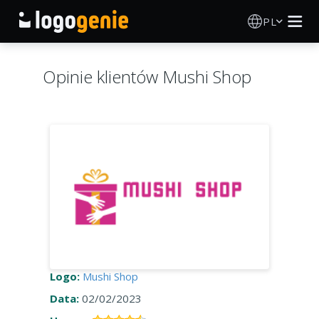
PL
Kreator Logo
Opinie klientów Mushi Shop
Generator logo AI
Pomysły na logo
Produkty drukowane
O nas
Blog
Logo:
Mushi Shop
Data:
02/02/2023
ZALOGUJ SIĘ