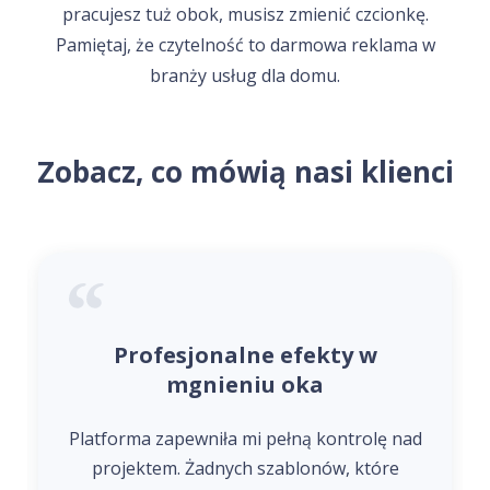
pracujesz tuż obok, musisz zmienić czcionkę.
Pamiętaj, że czytelność to darmowa reklama w
branży usług dla domu.
Zobacz, co mówią nasi klienci
ne efekty w
Łatwe i elasty
iu oka
projektowan
i pełną kontrolę nad
Kreator logo był niezwykle ła
 szablonów, które
początku do końca. 