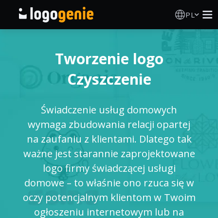
PL
Kreator Logo
Tworzenie logo
Generator logo AI
Czyszczenie
Pomysły na logo
Świadczenie usług domowych
Produkty drukowane
wymaga zbudowania relacji opartej
na zaufaniu z klientami. Dlatego tak
O nas
ważne jest starannie zaprojektowane
logo firmy świadczącej usługi
Blog
domowe – to właśnie ono rzuca się w
oczy potencjalnym klientom w Twoim
ogłoszeniu internetowym lub na
ZALOGUJ SIĘ