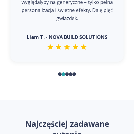
yczne – tylko pełna
eksperymentować z różnymi
ne efekty. Daję pięć
stworzyć projekt, z któr
dek.
naprawdę dumny
UILD SOLUTIONS
Sophie R. - ELARA BEAU
Najczęściej zadawane