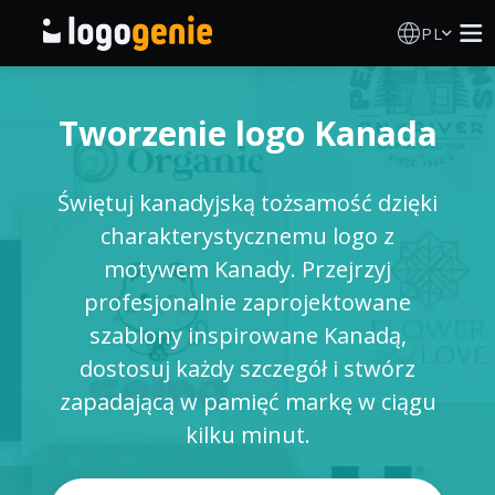
PL
Kreator Logo
Tworzenie logo Kanada
Generator logo AI
Świętuj kanadyjską tożsamość dzięki
Pomysły na logo
charakterystycznemu logo z
motywem Kanady. Przejrzyj
Produkty drukowane
profesjonalnie zaprojektowane
szablony inspirowane Kanadą,
O nas
dostosuj każdy szczegół i stwórz
zapadającą w pamięć markę w ciągu
Blog
kilku minut.
ZALOGUJ SIĘ