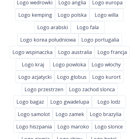
Logo wedrowki
Logo anglia
Logo europa
Logo kemping
Logo polska
Logo willa
Logo arabski
Logo fala
Logo korea południowa
Logo portugalia
Logo wspinaczka
Logo australia
Logo francja
Logo kraj
Logo powloka
Logo włochy
Logo azjatycki
Logo globus
Logo kurort
Logo przestrzen
Logo zachod slonca
Logo bagaz
Logo gwadelupa
Logo lodz
Logo samolot
Logo zamek
Logo brazylia
Logo hiszpania
Logo maroko
Logo slonce
Logo ziemia
Logo chiny
Logo hotel