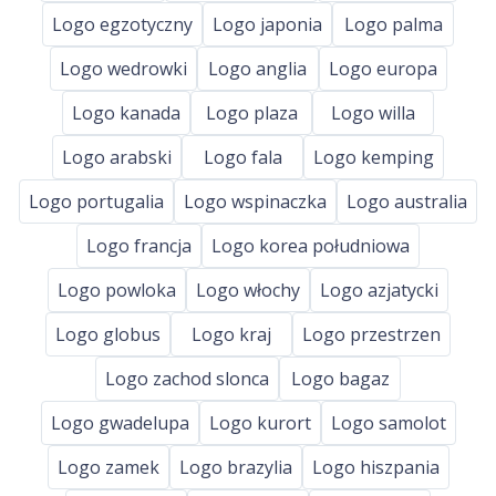
Logo egzotyczny
Logo japonia
Logo palma
Logo wedrowki
Logo anglia
Logo europa
Logo kanada
Logo plaza
Logo willa
Logo arabski
Logo fala
Logo kemping
Logo portugalia
Logo wspinaczka
Logo australia
Logo francja
Logo korea południowa
Logo powloka
Logo włochy
Logo azjatycki
Logo globus
Logo kraj
Logo przestrzen
Logo zachod slonca
Logo bagaz
Logo gwadelupa
Logo kurort
Logo samolot
Logo zamek
Logo brazylia
Logo hiszpania