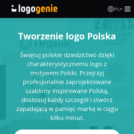
PL
Kreator Logo
Tworzenie logo Polska
Generator logo AI
Świętuj polskie dziedzictwo dzięki
Pomysły na logo
charakterystycznemu logo z
motywem Polski. Przejrzyj
Produkty drukowane
profesjonalnie zaprojektowane
szablony inspirowane Polską,
O nas
dostosuj każdy szczegół i stwórz
zapadającą w pamięć markę w ciągu
Blog
kilku minut.
ZALOGUJ SIĘ