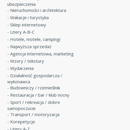
ubezpieczenia
-
Nieruchomości i architektura
-
Wakacje i turystyka
-
Sklep internetowy
-
Litery A-B-C
-
Hotele, motele, campingi
-
Najwyższa sprzedaż
-
Agencja internetowa, marketing
-
Wzory / tekstury
-
Wydarzenia
-
Działalność gospodarcza /
wykonawca
-
Budowniczy / rzemieślnik
-
Restauracja / bar / klub nocny
-
Sport / rekreacja / dobre
samopoczucie
-
Transport / motoryzacja
-
Korepetycje
-
Litery A-Z