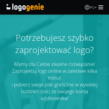
PL
Kreator Logo
Generator logo AI
Potrzebujesz szybko
zaprojektować logo?
Pomysły na logo
Produkty drukowane
Mamy dla Ciebie idealne rozwiązanie!
Zaprojektuj logo online w zaledwie kilka
O nas
minut
i pobierz swoje pliki graficzne w wysokiej
Blog
rozdzielczości ze swojego konta
użytkownika!
.
ZALOGUJ SIĘ