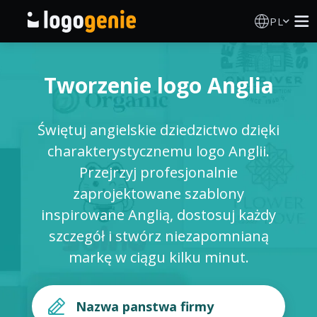
PL
Kreator Logo
Tworzenie logo Anglia
Generator logo AI
Świętuj angielskie dziedzictwo dzięki
Pomysły na logo
charakterystycznemu logo Anglii.
Przejrzyj profesjonalnie
Produkty drukowane
zaprojektowane szablony
inspirowane Anglią, dostosuj każdy
O nas
szczegół i stwórz niezapomnianą
markę w ciągu kilku minut.
Blog
ZALOGUJ SIĘ