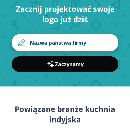
Zacznij projektować swoje
logo już dziś
Zaczynamy
Powiązane branże kuchnia
indyjska