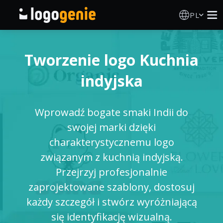
PL
Kreator Logo
Tworzenie logo Kuchnia
Generator logo AI
indyjska
Pomysły na logo
Wprowadź bogate smaki Indii do
O nas
swojej marki dzięki
charakterystycznemu logo
Blog
związanym z kuchnią indyjską.
Przejrzyj profesjonalnie
zaprojektowane szablony, dostosuj
ZALOGUJ SIĘ
każdy szczegół i stwórz wyróżniającą
się identyfikację wizualną.